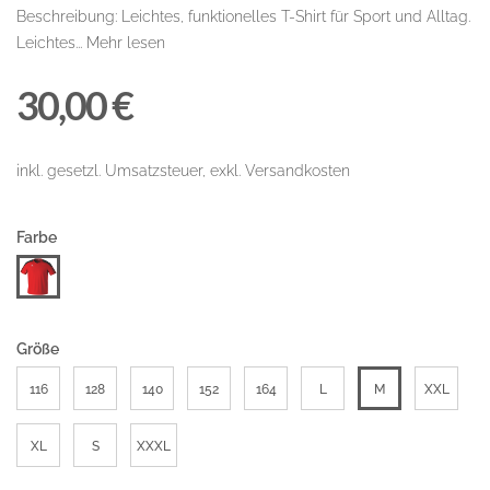
Beschreibung: Leichtes, funktionelles T-Shirt für Sport und Alltag.
Leichtes...
Mehr lesen
30,00 €
inkl. gesetzl. Umsatzsteuer, exkl. Versandkosten
Farbe
Größe
116
128
140
152
164
L
M
XXL
XL
S
XXXL