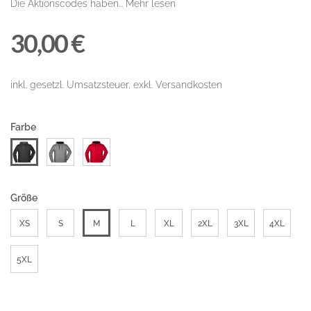
Die Aktionscodes haben...
Mehr lesen
30,00 €
inkl. gesetzl. Umsatzsteuer, exkl. Versandkosten
Farbe
Größe
XS
S
M
L
XL
2XL
3XL
4XL
5XL