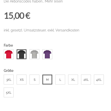
Die Aktionscodes haben...
Mehr lesen
15,00 €
inkl. gesetzl. Umsatzsteuer, exkl. Versandkosten
Farbe
Größe
3XL
XS
S
M
L
XL
2XL
4XL
5XL