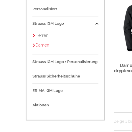
Personalisiert
Strauss IGM Logo
Herren
Damen
Strauss IGM Logo + Personalisierung
Pro
Damen
dryplexx
Strauss Sicherheitsschuhe
ERIMA IGM Logo
Aktionen
Zeige 1 bi