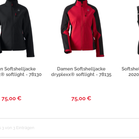
duktbeschreibung
Produktbeschreibung
Pro
 Softshelljacke
Damen Softshelljacke
Softshe
® softlight - 78130
dryplexx® softlight - 78135
2020
75,00 €
75,00 €
s 3 von 3 Einträgen